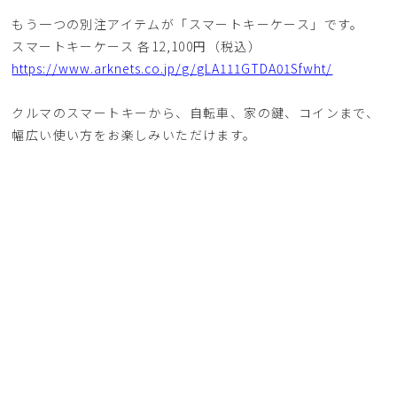
もう一つの別注アイテムが「スマートキーケース」です。
スマートキーケース 各12,100円（税込）
https://www.arknets.co.jp/g/gLA111GTDA01Sfwht/
クルマのスマートキーから、自転車、家の鍵、コインまで、
幅広い使い方をお楽しみいただけます。
こちらもコバのみをブラウンでカラーリング。
お洒落でこなれた雰囲気を楽しめますよ！
そしてオススメがまとめ買いです‼
ラルコバレーノ推奨の“スマートショルダーウォレッ
ト”と“スマートキーケース”の付け合わせれば収納力抜群！
ちょっとしたお出かけやドライブ、お買い物なら、このアイ