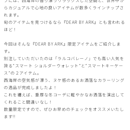
プには、西海岸の香り漂うリラックスした空間と、世界中か
らカジュアルで心地の良いアイテムが数多くラインナップさ
れます。
旬のアイテムを見つけるなら『DEAR BY ARK』とも言われる
ほど！
今回はそんな『DEAR BY ARK』限定アイテムをご紹介しま
す。
別注していただいたのは「ラルコバレーノ」でも高い人気を
誇る“スマート ショルダーウォレット”と“スマートキーケー
ス”の２アイテム。
西海岸の空気感が漂う、ヌケ感のあるお洒落なカラーリング
の逸品が完成しましたよ！
これを纏えば、重厚な冬コーデに軽やかなお洒落を演出して
くれること間違いなし！
数量限定ですので、ぜひお早めのチェックをオススメいたし
ます!!