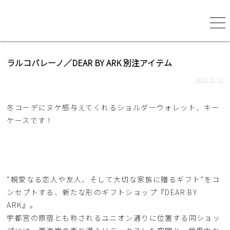
ラルコバレーノ／DEAR BY ARK 別注アイテム
2021.11.12
冬コーデにヌケ感与えてくれるショルダーウォレット、キー
ケースです！
“親愛なる恋人や友人、そして大切な家族に贈るギフト”をコ
ンセプトする、新たな形のギフトショップ『DEAR BY
ARK』。
宇都宮の原宿とも称されるユニオン通りに位置する同ショッ