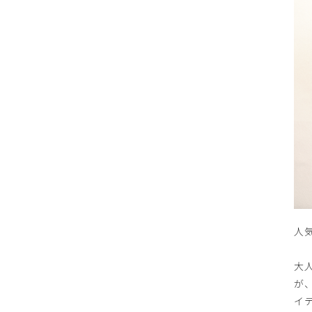
人
大
が
イ