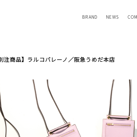
BRAND
NEWS
COM
L'arcobaleno
:colon
SYNE TOKYO
Dino Mattia
別注商品】ラルコバレーノ／阪急うめだ本店