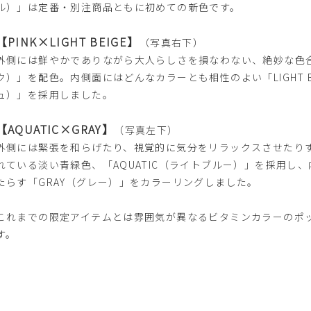
ル）」は定番・別注商品ともに初めての新色です。
【PINK×LIGHT BEIGE】
（写真右下）
外側には鮮やかでありながら大人らしさを損なわない、絶妙な色合
ク）」を配色。内側面にはどんなカラーとも相性のよい「LIGHT B
ュ）」を採用しました。
【AQUATIC×GRAY】
（写真左下）
外側には緊張を和らげたり、視覚的に気分をリラックスさせたり
れている淡い青緑色、「AQUATIC（ライトブルー）」を採用し
たらす「GRAY（グレー）」をカラーリングしました。
これまでの限定アイテムとは雰囲気が異なるビタミンカラーのポ
す。