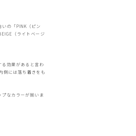
いの「PINK（ピン
EIGE（ライトベージ
する効果があると言わ
、内側には落ち着きをも
ップなカラーが揃いま