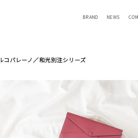
BRAND
NEWS
COM
L'arcobaleno
:colon
SYNE TOKYO
Dino Mattia
ルコバレーノ／和光別注シリーズ