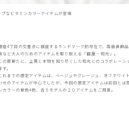
ップなビタミンカラーアイテムが登場
銀座4丁目の交差点に鎮座するランドマーク的存在で、高級装飾
貨など大人のためのアイテムを取り揃える「
和光」。
銀座・
この度新たに、上質と本物を知り尽くした和光とのコラボレーシ
ます。
これまでの限定アイテムは、ベージュやグレージュ、オフホワイ
わせのアイテムが中心でしたが、今回の限定アイテムは前回とは
ンカラーの新色4色、各５モデルの２０アイテムをご用意。