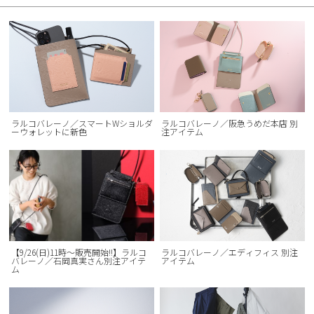
ラルコバレーノ／スマートWショルダ
ラルコバレーノ／阪急うめだ本店 別
ーウォレットに新色
注アイテム
【9/26(日)11時〜販売開始!!】ラルコ
ラルコバレーノ／エディフィス 別注
バレーノ／石岡真実さん別注アイテ
アイテム
ム