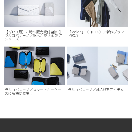
【7/12（月）20時～販売受付開始!!】
「:colon」（コロン）／新作ブラン
ラルコバレーノ／鈴木六夏さん 別注
ド紹介
シリーズ
ラルコバレーノ／スマートキーケー
ラルコバレーノ／ANA限定アイテム
スに新色が登場！