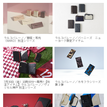
ラルコバレーノ／銀座・和光
ラルコバレーノ／バーニーズ ニュ
（WAKO）別注シリーズ
ーヨーク限定アイテム
7月30日（金）18時00分～販売‼【別
ラルコバレーノ／カモフラシリーズ
注アイテム】ラルコバレーノ／ヴィ
第３弾
ッセル神戸 別注シリーズ