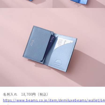
名刺入れ 18,700円（税込）
https://www.beams.co.jp/item/demiluxebeams/wallet/64