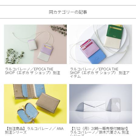
同カテゴリーの記事
ラルコバレーノ／EPOCA THE
ラルコバレーノ／EPOCA THE
SHOP（エポカ ザ ショップ）別注
SHOP（エポカ ザ ショップ） 別注ア
イテム
【別注商品】ラルコバレーノ／ ANA
【7/12（月）20時～販売受付開始!!】
別注シリーズ
ラルコバレーノ／鈴木六夏さん 別注
シリーズ