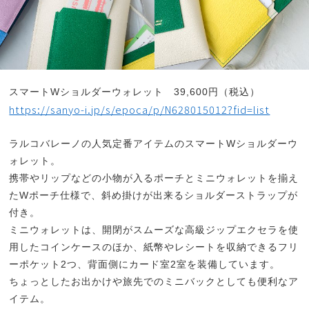
スマートWショルダーウォレット 39,600円（税込）
https://sanyo-i.jp/s/epoca/p/N628015012?fid=list
ラルコバレーノの人気定番アイテムのスマートWショルダーウ
ォレット。
携帯やリップなどの小物が入るポーチとミニウォレットを揃え
たWポーチ仕様で、斜め掛けが出来る
ショルダーストラップが
付き。
ミニウォレットは、開閉がスムーズな高級ジップエクセラを使
用したコインケースのほか、紙幣やレシートを収納できるフリ
ーポケット2つ、背面側にカード室2室を装備しています。
ちょっとしたお出かけや旅先でのミニバックとしても便利なア
イテム。