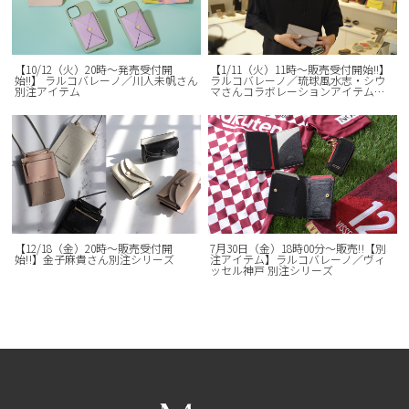
【10/12（火）20時〜発売受付開
【1/11（火）11時〜販売受付開始!!】
始!!】 ラルコバレーノ／川人未帆さん
ラルコバレーノ／琉球風水志・シウ
別注アイテム
マさんコラボレーションアイテム第4
弾!!
【12/18（金）20時～販売受付開
7月30日（金）18時00分～販売‼【別
始‼】金子麻貴さん別注シリーズ
注アイテム】ラルコバレーノ／ヴィ
ッセル神戸 別注シリーズ