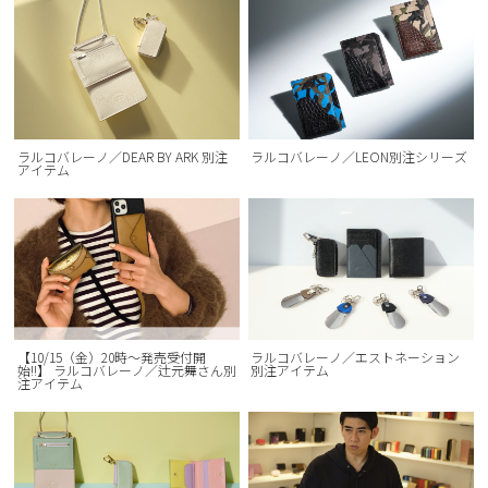
ラルコバレーノ／DEAR BY ARK 別注
ラルコバレーノ／LEON別注シリーズ
アイテム
【10/15（金）20時〜発売受付開
ラルコバレーノ／エストネーション
始!!】 ラルコバレーノ／辻元舞さん別
別注アイテム
注アイテム