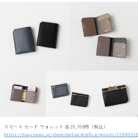
スマート カード ウォレット 各29,700円（税込）
https://baycrews.jp/item/detail/edifice/goods/2209031