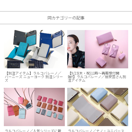
同カテゴリーの記事
【別注アイテム】ラルコバレーノ／
【9/23(木・祝)11時〜再販受付開
バーニーズ ニューヨーク 別注シリー
始!!】ラルコバレーノ／翁安芸さん別
ズ
注アイテム
ラルコバレーノ／人気シリーズに新
ラルコバレーノ／ナノ・ユニバース