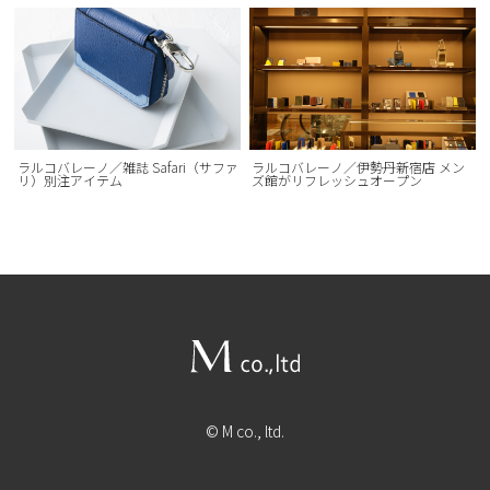
ラルコバレーノ／雑誌 Safari（サファ
ラルコバレーノ／伊勢丹新宿店 メン
リ）別注アイテム
ズ館がリフレッシュオープン
© M co., ltd.