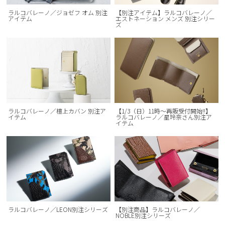
ラルコバレーノ／ジョゼフ オム 別注
【別注アイテム】ラルコバレーノ／
アイテム
エストネーション メンズ 別注シリー
ズ
ラルコバレーノ／檀上カバン 別注ア
【1/3（日）11時～再販受付開始!!】
イテム
ラルコバレーノ／星玲奈さん別注ア
イテム
ラルコバレーノ／LEON別注シリーズ
【別注商品】ラルコバレーノ／
NOBLE別注シリーズ